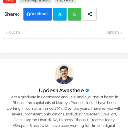
Tags
Madhyapradesh
mp news
Facebook
Twi
Wh
OLDER
NEWER
tte
ats
r
app
Updesh Awasthee
I am a graduate in Commerce and Law, and a journalist based in
Bhopal, the capital city of Madhya Pradesh, India. I have been
working in journalism since 1994. Over the years, I have served with
several prominent publications, including: Swadesh (Gwalior),
Dainik Jagran (Jhansi), Raj Express (Bhopal), Pradesh Today
(Bhopal); Since 2012, I have been working full-time in digital