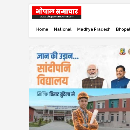
Home
National
Madhya Pradesh
Bhopa