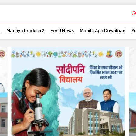
l
Madhya Pradesh 2
Send News
Mobile App Download
Y