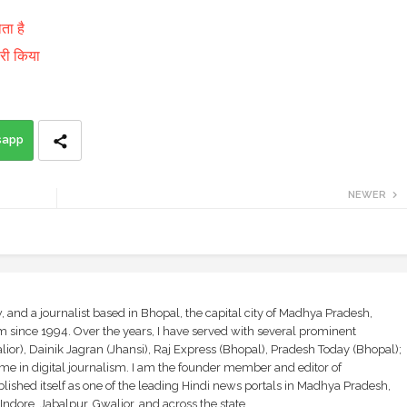
ता है
जारी किया
sapp
NEWER
and a journalist based in Bhopal, the capital city of Madhya Pradesh,
sm since 1994. Over the years, I have served with several prominent
ior), Dainik Jagran (Jhansi), Raj Express (Bhopal), Pradesh Today (Bhopal);
ime in digital journalism. I am the founder member and editor of
shed itself as one of the leading Hindi news portals in Madhya Pradesh,
ndore, Jabalpur, Gwalior, and across the state.