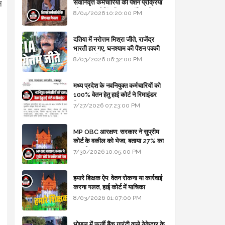
सेवानिवृत्त कर्मचारियों की पेंशन प्रक्रिया
न
और बजट कोडिंग में हुए क्रांतिकारी
8/04/2026 10:20:00 PM
बदलाव
दतिया में नरोत्तम मिश्रा जीते, राजेंद्र
भारती हार गए, घनश्याम की पेंशन पक्की
और आशुतोष बैक टू...
8/03/2026 06:32:00 PM
मध्य प्रदेश के नवनियुक्त कर्मचारियों को
100% वेतन हेतु हाई कोर्ट ने रिमाइंडर
लिखा
7/27/2026 07:23:00 PM
MP OBC आरक्षण: सरकार ने सुप्रीम
कोर्ट के वकील को भेजा, बताया 27% का
कानूनी आधार
7/30/2026 10:05:00 PM
हमारे शिक्षक ऐप: वेतन रोकना या कार्रवाई
करना गलत, हाई कोर्ट में याचिका
8/03/2026 01:07:00 PM
भोपाल में फर्जी बैंक गारंटी वाले ठेकेदार के