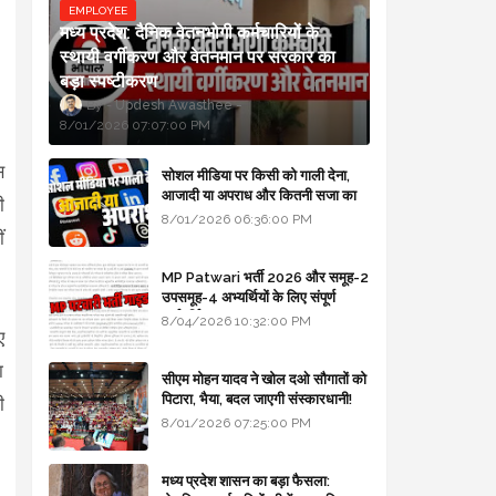
EMPLOYEE
मध्य प्रदेश: दैनिक वेतनभोगी कर्मचारियों के
स्थायी वर्गीकरण और वेतनमान पर सरकार का
बड़ा स्पष्टीकरण
Updesh Awasthee
8/01/2026 07:07:00 PM
स
सोशल मीडिया पर किसी को गाली देना,
आजादी या अपराध और कितनी सजा का
ी
प्रावधान - free legal advice
8/01/2026 06:36:00 PM
ं
MP Patwari भर्ती 2026 और समूह-2
उपसमूह-4 अभ्यर्थियों के लिए संपूर्ण
मार्गदर्शिका
8/04/2026 10:32:00 PM
ए
ा
सीएम मोहन यादव ने खोल दओ सौगातों को
पिटारा, भैया, बदल जाएगी संस्कारधानी!
ी
8/01/2026 07:25:00 PM
मध्य प्रदेश शासन का बड़ा फैसला: