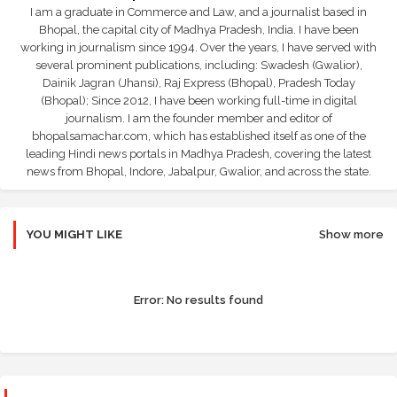
I am a graduate in Commerce and Law, and a journalist based in
Bhopal, the capital city of Madhya Pradesh, India. I have been
working in journalism since 1994. Over the years, I have served with
several prominent publications, including: Swadesh (Gwalior),
Dainik Jagran (Jhansi), Raj Express (Bhopal), Pradesh Today
(Bhopal); Since 2012, I have been working full-time in digital
journalism. I am the founder member and editor of
bhopalsamachar.com, which has established itself as one of the
leading Hindi news portals in Madhya Pradesh, covering the latest
news from Bhopal, Indore, Jabalpur, Gwalior, and across the state.
YOU MIGHT LIKE
Show more
Error:
No results found