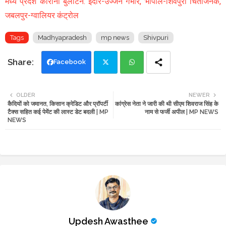
मध्य प्रदेश कोरोना बुलेटिन: इंदौर-उज्जैन गंभीर, भोपाल-शिवपुरी चिंताजनक,
जबलपुर-ग्वालियर कंट्रोल
Tags
Madhyapradesh
mp news
Shivpuri
Facebook
Twi
Wh
OLDER
NEWER
कैदियों को जमानत, किसान क्रेडिट और प्रॉपर्टी
कांग्रेस नेता ने जारी की थी सीएम शिवराज सिंह के
tte
ats
टैक्स सहित कई पेमेंट की लास्ट डेट बदली | MP
नाम से फर्जी अपील | MP NEWS
NEWS
r
app
Updesh Awasthee