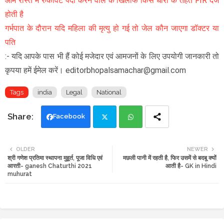
आम रास्ते में रुकावट पैदा करने वाले के खिलाफ किस धारा के तहत FIR दर्ज
होती है
गर्भपात के दौरान यदि महिला की मृत्यु हो गई तो जेल कौन जाएगा डॉक्टर या
पति
:- यदि आपके पास भी हैं कोई मजेदार एवं आमजनों के लिए उपयोगी जानकारी तो
कृपया हमें ईमेल करें। editorbhopalsamachar@gmail.com
Tags
india
Legal
National
Facebook
Twi
Wh
OLDER
NEWER
श्री गणेश प्रतिमा स्थापना मुहूर्त, पूजा विधि एवं
मछली पानी में रहती है, फिर उसमें से बदबू क्यों
tte
ats
आरती- ganesh Chaturthi 2021
आती है- GK in Hindi
muhurat
r
app