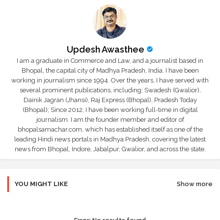
Updesh Awasthee
I am a graduate in Commerce and Law, and a journalist based in
Bhopal, the capital city of Madhya Pradesh, India. I have been
working in journalism since 1994. Over the years, I have served with
several prominent publications, including: Swadesh (Gwalior),
Dainik Jagran (Jhansi), Raj Express (Bhopal), Pradesh Today
(Bhopal); Since 2012, I have been working full-time in digital
journalism. I am the founder member and editor of
bhopalsamachar.com, which has established itself as one of the
leading Hindi news portals in Madhya Pradesh, covering the latest
news from Bhopal, Indore, Jabalpur, Gwalior, and across the state.
YOU MIGHT LIKE
Show more