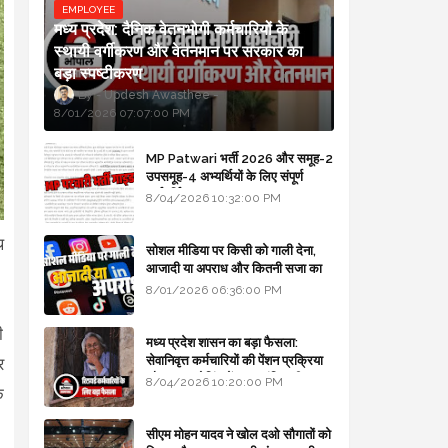
EMPLOYEE
मध्य प्रदेश: दैनिक वेतनभोगी कर्मचारियों के
स्थायी वर्गीकरण और वेतनमान पर सरकार का
बड़ा स्पष्टीकरण
Updesh Awasthee
8/01/2026 07:07:00 PM
MP Patwari भर्ती 2026 और समूह-2
उपसमूह-4 अभ्यर्थियों के लिए संपूर्ण
मार्गदर्शिका
8/04/2026 10:32:00 PM
थ
सोशल मीडिया पर किसी को गाली देना,
आजादी या अपराध और कितनी सजा का
प्रावधान - free legal advice
8/01/2026 06:36:00 PM
ी
मध्य प्रदेश शासन का बड़ा फैसला:
सेवानिवृत्त कर्मचारियों की पेंशन प्रक्रिया
र
और बजट कोडिंग में हुए क्रांतिकारी
8/04/2026 10:20:00 PM
क
बदलाव
सीएम मोहन यादव ने खोल दओ सौगातों को