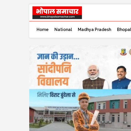
Home
National
Madhya Pradesh
Bhopa