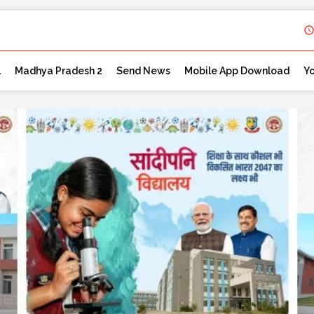
l
Madhya Pradesh 2
Send News
Mobile App Download
Y