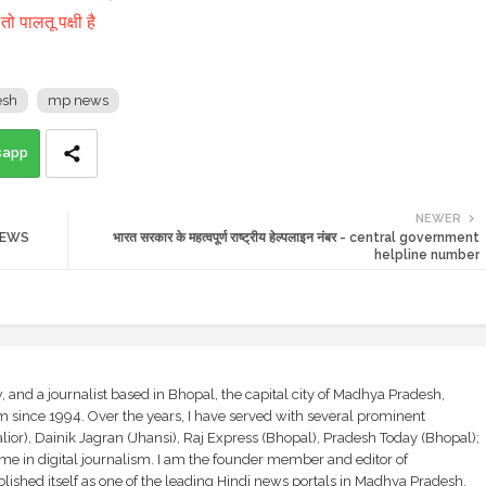
ो पालतू पक्षी है
esh
mp news
sapp
NEWER
 NEWS
भारत सरकार के महत्वपूर्ण राष्ट्रीय हेल्पलाइन नंबर - central government
helpline number
and a journalist based in Bhopal, the capital city of Madhya Pradesh,
sm since 1994. Over the years, I have served with several prominent
ior), Dainik Jagran (Jhansi), Raj Express (Bhopal), Pradesh Today (Bhopal);
ime in digital journalism. I am the founder member and editor of
shed itself as one of the leading Hindi news portals in Madhya Pradesh,