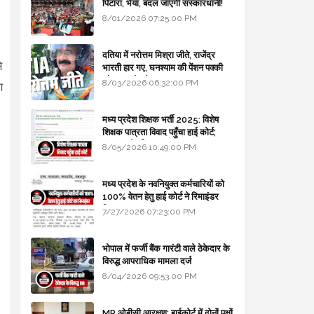
पिटारा, भैया, बदल जाएगी संस्कारधानी!
8/01/2026 07:25:00 PM
दतिया में नरोत्तम मिश्रा जीते, राजेंद्र
े
भारती हार गए, घनश्याम की पेंशन पक्की
और आशुतोष बैक टू...
8/03/2026 06:32:00 PM
ण
मध्य प्रदेश शिक्षक भर्ती 2025: विशेष
शिक्षक पात्रता विवाद पहुँचा हाई कोर्ट;
सरकार से माँगा जवाब
8/05/2026 10:49:00 PM
मध्य प्रदेश के नवनियुक्त कर्मचारियों को
100% वेतन हेतु हाई कोर्ट ने रिमाइंडर
लिखा
7/27/2026 07:23:00 PM
भोपाल में फर्जी बैंक गारंटी वाले ठेकेदार के
विरुद्ध आपराधिक मामला दर्ज
8/04/2026 09:53:00 PM
MP ओबीसी आरक्षण: हाईकोर्ट में दोनों पक्षों