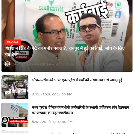
BHOPAL
शिवराज सिंह के बेटे का पनीर पकड़ा?, रायपुर में हुई कार्रवाई, जांच के लिए
लैब भेजा
Updesh Awasthee
8/06/2026 10:09:00 PM
भोपाल–रीवा वंदे भारत एक्सप्रेस में बर्थों की संख्या डबल से ज्यादा हुई
8/06/2026 09:14:00 PM
मध्य प्रदेश: दैनिक वेतनभोगी कर्मचारियों के स्थायी वर्गीकरण और वेतनमान
पर सरकार का बड़ा स्पष्टीकरण
8/01/2026 07:07:00 PM