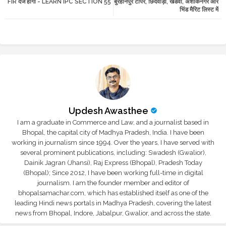
FIR दर्ज होगी - LEARN IPC SECTION 55
बुरहानपुर टॉपर, छिंदवाड़ा, खंडवा, अशोकनगर और
भिंड मैरिट लिस्ट में
r
app
Updesh Awasthee
I am a graduate in Commerce and Law, and a journalist based in
Bhopal, the capital city of Madhya Pradesh, India. I have been
working in journalism since 1994. Over the years, I have served with
several prominent publications, including: Swadesh (Gwalior),
Dainik Jagran (Jhansi), Raj Express (Bhopal), Pradesh Today
(Bhopal); Since 2012, I have been working full-time in digital
journalism. I am the founder member and editor of
bhopalsamachar.com, which has established itself as one of the
leading Hindi news portals in Madhya Pradesh, covering the latest
news from Bhopal, Indore, Jabalpur, Gwalior, and across the state.