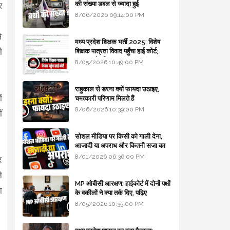
की संख्या डबल से ज्यादा हुई
र
8/06/2026 09:14:00 PM
।
े
मध्य प्रदेश शिक्षक भर्ती 2025: विशेष
ी
शिक्षक पात्रता विवाद पहुँचा हाई कोर्ट;
सरकार से माँगा जवाब
8/05/2026 10:49:00 PM
राहुकाल से डरना क्यों फायदा उठाइए,
ं
चमत्कारी परिणाम मिलते हैं
8/06/2026 10:39:00 PM
ं
सोशल मीडिया पर किसी को गाली देना,
आजादी या अपराध और कितनी सजा का
प्रावधान - free legal advice
8/01/2026 06:36:00 PM
र
े
MP ओबीसी आरक्षण: हाईकोर्ट में दोनों पक्षों
ा
के वकीलों ने क्या तर्क दिए, पढ़िए
8/05/2026 10:35:00 PM