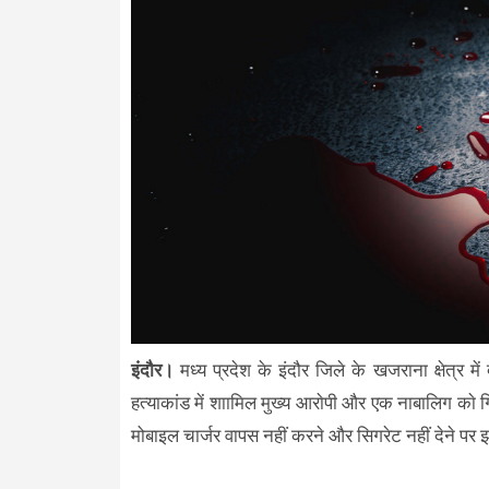
इंदौर।
मध्य प्रदेश के इंदौर जिले के खजराना क्षेत्र मे
हत्याकांड में शाामिल मुख्य आराेपी और एक नाबालिग काे 
मोबाइल चार्जर वापस नहीं करने और सिगरेट नहीं देने प