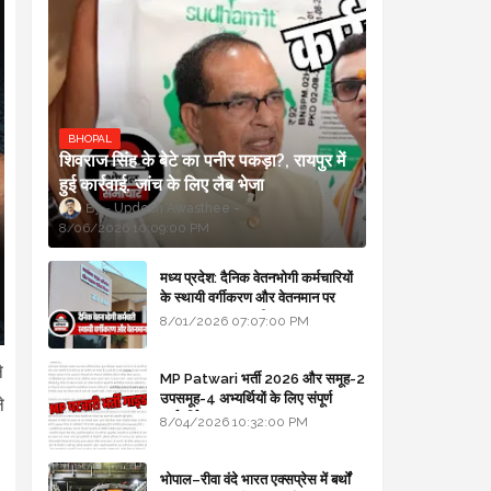
BHOPAL
शिवराज सिंह के बेटे का पनीर पकड़ा?, रायपुर में
हुई कार्रवाई, जांच के लिए लैब भेजा
Updesh Awasthee
8/06/2026 10:09:00 PM
मध्य प्रदेश: दैनिक वेतनभोगी कर्मचारियों
के स्थायी वर्गीकरण और वेतनमान पर
सरकार का बड़ा स्पष्टीकरण
8/01/2026 07:07:00 PM
े
MP Patwari भर्ती 2026 और समूह-2
उपसमूह-4 अभ्यर्थियों के लिए संपूर्ण
े
मार्गदर्शिका
8/04/2026 10:32:00 PM
भोपाल–रीवा वंदे भारत एक्सप्रेस में बर्थों