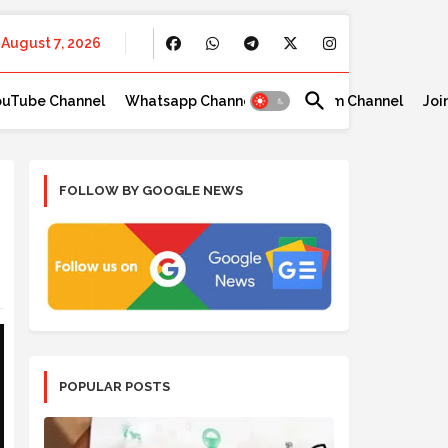
August 7, 2026
ouTube Channel
Whatsapp Channel
Telegram Channel
Joi
FOLLOW BY GOOGLE NEWS
POPULAR POSTS