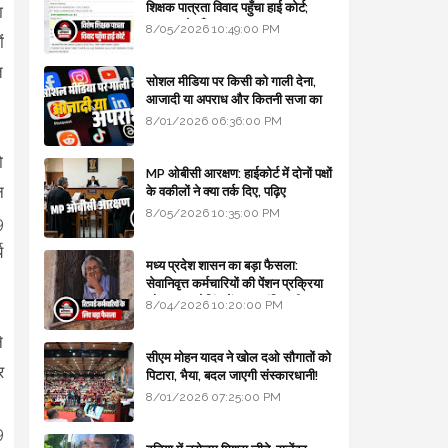
शिक्षक पात्रता विवाद पहुँचा हाई कोर्ट;
ा
सरकार से माँगा जवाब
8/05/2026 10:49:00 PM
ं
त
सोशल मीडिया पर किसी को गाली देना,
आजादी या अपराध और कितनी सजा का
प्रावधान - free legal advice
8/01/2026 06:36:00 PM
ो
MP ओबीसी आरक्षण: हाईकोर्ट में दोनों पक्षों
न
के वकीलों ने क्या तर्क दिए, पढ़िए
8/05/2026 10:35:00 PM
9
य
मध्य प्रदेश शासन का बड़ा फैसला:
सेवानिवृत्त कर्मचारियों की पेंशन प्रक्रिया
और बजट कोडिंग में हुए क्रांतिकारी
8/04/2026 10:20:00 PM
बदलाव
े
सीएम मोहन यादव ने खोल दओ सौगातों को
र
पिटारा, भैया, बदल जाएगी संस्कारधानी!
8/01/2026 07:25:00 PM
।
9