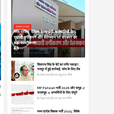
EMPLOYEE
मध्य प्रदेश: दैनिक वेतनभोगी कर्मचारियों के
स्थायी वर्गीकरण और वेतनमान पर सरकार का
बड़ा स्पष्टीकरण
Updesh Awasthee
8/01/2026 07:07:00 PM
शिवराज सिंह के बेटे का पनीर पकड़ा?,
रायपुर में हुई कार्रवाई, जांच के लिए लैब
भेजा
8/06/2026 10:09:00 PM
ा
MP Patwari भर्ती 2026 और समूह-2
उपसमूह-4 अभ्यर्थियों के लिए संपूर्ण
9
मार्गदर्शिका
8/04/2026 10:32:00 PM
मध्य प्रदेश शिक्षक भर्ती 2025: विशेष