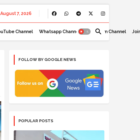
August 7, 2026
ouTube Channel
Whatsapp Channel
Telegram Channel
Joi
FOLLOW BY GOOGLE NEWS
POPULAR POSTS