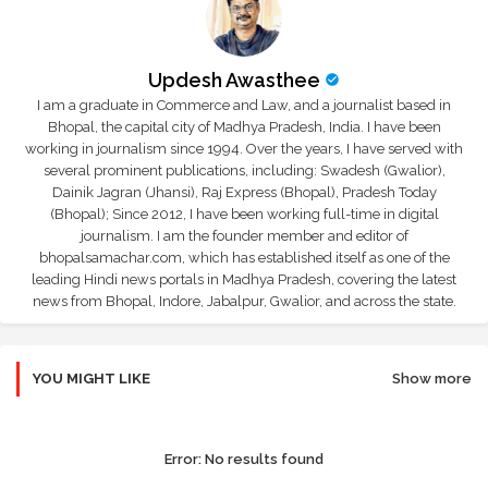
Updesh Awasthee
I am a graduate in Commerce and Law, and a journalist based in
Bhopal, the capital city of Madhya Pradesh, India. I have been
working in journalism since 1994. Over the years, I have served with
several prominent publications, including: Swadesh (Gwalior),
Dainik Jagran (Jhansi), Raj Express (Bhopal), Pradesh Today
(Bhopal); Since 2012, I have been working full-time in digital
journalism. I am the founder member and editor of
bhopalsamachar.com, which has established itself as one of the
leading Hindi news portals in Madhya Pradesh, covering the latest
news from Bhopal, Indore, Jabalpur, Gwalior, and across the state.
YOU MIGHT LIKE
Show more
Error:
No results found