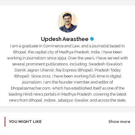
Updesh Awasthee
I am a graduate in Commerce and Law, and a journalist based in
Bhopal, the capital city of Madhya Pradesh, India. I have been
working in journalism since 1994. Over the years, I have served with
several prominent publications, including: Swadesh (Gwalior),
Dainik Jagran (Jhansi), Raj Express (Bhopal), Pradesh Today
(Bhopal); Since 2012, I have been working full-time in digital
journalism. I am the founder member and editor of
bhopalsamachar.com, which has established itself as one of the
leading Hindi news portals in Madhya Pradesh, covering the latest
news from Bhopal, Indore, Jabalpur, Gwalior, and across the state.
YOU MIGHT LIKE
Show more