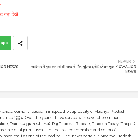
ा
यहां देखें
sapp
NEWER
 GWALIOR NEWS
ग्वालियर में युवा व्यापारी की जहर से मौत, पुलिस इन्वेस्टिगेशन शुरू / GWALIOR
NEWS
and a journalist based in Bhopal, the capital city of Madhya Pradesh,
sm since 1994. Over the years, I have served with several prominent
ior), Dainik Jagran (Jhansi), Raj Express (Bhopal), Pradesh Today (Bhopal);
ime in digital journalism. I am the founder member and editor of
shed itself as one of the leading Hindi news portals in Madhya Pradesh,