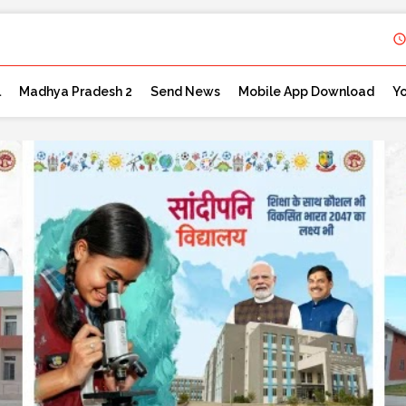
l
Madhya Pradesh 2
Send News
Mobile App Download
Y