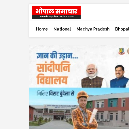
Home
National
Madhya Pradesh
Bhopa