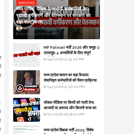
EMPLOYEE
मध्य प्रदेश: दैनिक वेतनभोगी कर्मचारियों के
स्थायी वर्गीकरण और वेतनमान पर सरकार का
बड़ा स्पष्टीकरण
Updesh Awasthee
8/01/2026 07:07:00 PM
MP Patwari भर्ती 2026 और समूह-2
उपसमूह-4 अभ्यर्थियों के लिए संपूर्ण
र
मार्गदर्शिका
8/04/2026 10:32:00 PM
ी
र
मध्य प्रदेश शासन का बड़ा फैसला:
सेवानिवृत्त कर्मचारियों की पेंशन प्रक्रिया
और बजट कोडिंग में हुए क्रांतिकारी
8/04/2026 10:20:00 PM
बदलाव
।
सोशल मीडिया पर किसी को गाली देना,
आजादी या अपराध और कितनी सजा का
ा
प्रावधान - free legal advice
8/01/2026 06:36:00 PM
ो
र
मध्य प्रदेश शिक्षक भर्ती 2025: विशेष