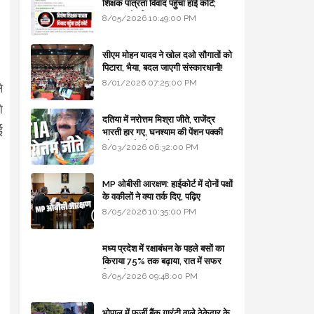
शिक्षक पात्रता विवाद पहुँचा हाई कोर्ट;
सरकार से माँगा जवाब
8/05/2026 10:49:00 PM
सीएम मोहन यादव ने खोल दओ सौगातों को
पिटारा, भैया, बदल जाएगी संस्कारधानी!
8/01/2026 07:25:00 PM
े
ो
दतिया में नरोत्तम मिश्रा जीते, राजेंद्र
ई
भारती हार गए, घनश्याम की पेंशन पक्की
और आशुतोष बैक टू...
8/03/2026 06:32:00 PM
MP ओबीसी आरक्षण: हाईकोर्ट में दोनों पक्षों
के वकीलों ने क्या तर्क दिए, पढ़िए
8/05/2026 10:35:00 PM
मध्य प्रदेश में रक्षाबंधन के पहले बसों का
किराया 75% तक बढ़ाया, रात में सफर
किया तो 10% एक्स्ट्रा
8/05/2026 09:48:00 PM
भोपाल में फर्जी बैंक गारंटी वाले ठेकेदार के