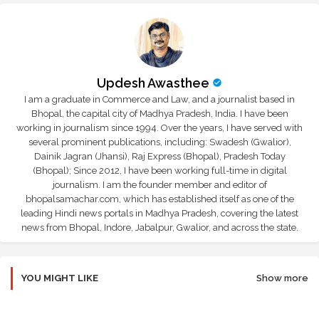
Updesh Awasthee
I am a graduate in Commerce and Law, and a journalist based in
Bhopal, the capital city of Madhya Pradesh, India. I have been
working in journalism since 1994. Over the years, I have served with
several prominent publications, including: Swadesh (Gwalior),
Dainik Jagran (Jhansi), Raj Express (Bhopal), Pradesh Today
(Bhopal); Since 2012, I have been working full-time in digital
journalism. I am the founder member and editor of
bhopalsamachar.com, which has established itself as one of the
leading Hindi news portals in Madhya Pradesh, covering the latest
news from Bhopal, Indore, Jabalpur, Gwalior, and across the state.
YOU MIGHT LIKE
Show more