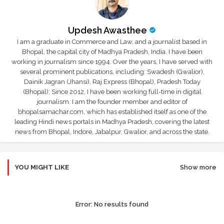
Updesh Awasthee
I am a graduate in Commerce and Law, and a journalist based in
Bhopal, the capital city of Madhya Pradesh, India. I have been
working in journalism since 1994. Over the years, I have served with
several prominent publications, including: Swadesh (Gwalior),
Dainik Jagran (Jhansi), Raj Express (Bhopal), Pradesh Today
(Bhopal); Since 2012, I have been working full-time in digital
journalism. I am the founder member and editor of
bhopalsamachar.com, which has established itself as one of the
leading Hindi news portals in Madhya Pradesh, covering the latest
news from Bhopal, Indore, Jabalpur, Gwalior, and across the state.
YOU MIGHT LIKE
Show more
Error:
No results found