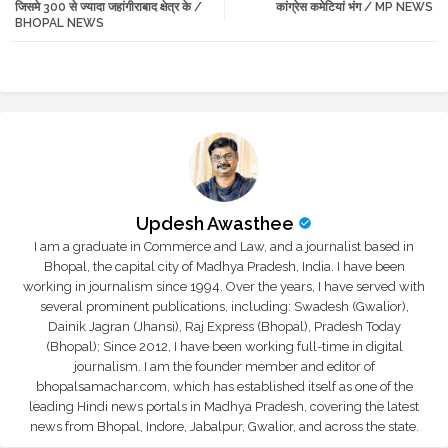
जिसमे 300 से ज्यादा जहांगीराबाद क्षेत्र के /
कांग्रेस कमेटियां भंग / MP NEWS
BHOPAL NEWS
r
app
Updesh Awasthee
I am a graduate in Commerce and Law, and a journalist based in
Bhopal, the capital city of Madhya Pradesh, India. I have been
working in journalism since 1994. Over the years, I have served with
several prominent publications, including: Swadesh (Gwalior),
Dainik Jagran (Jhansi), Raj Express (Bhopal), Pradesh Today
(Bhopal); Since 2012, I have been working full-time in digital
journalism. I am the founder member and editor of
bhopalsamachar.com, which has established itself as one of the
leading Hindi news portals in Madhya Pradesh, covering the latest
news from Bhopal, Indore, Jabalpur, Gwalior, and across the state.