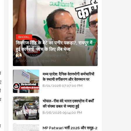
BHOPAL
शिवराज सिंह के बेटे का पनीर पकड़ा?, रायपुर में
हुई कार्रवाई, जांच के लिए लैब भेजा
Updesh Awasthee
8/06/2026 10:09:00 PM
े
मध्य प्रदेश: दैनिक वेतनभोगी कर्मचारियों
के स्थायी वर्गीकरण और वेतनमान पर
ए
सरकार का बड़ा स्पष्टीकरण
8/01/2026 07:07:00 PM
ी
व
भोपाल–रीवा वंदे भारत एक्सप्रेस में बर्थों
की संख्या डबल से ज्यादा हुई
8/06/2026 09:14:00 PM
च
MP Patwari भर्ती 2026 और समूह-2