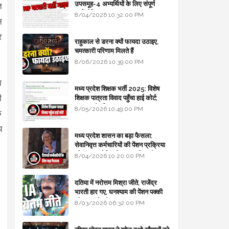
उपसमूह-4 अभ्यर्थियों के लिए संपूर्ण
त
मार्गदर्शिका
8/04/2026 10:32:00 PM
न
र
राहुकाल से डरना क्यों फायदा उठाइए,
चमत्कारी परिणाम मिलते हैं
8/06/2026 10:39:00 PM
ा
मध्य प्रदेश शिक्षक भर्ती 2025: विशेष
ी
शिक्षक पात्रता विवाद पहुँचा हाई कोर्ट;
सरकार से माँगा जवाब
8/05/2026 10:49:00 PM
े
य
मध्य प्रदेश शासन का बड़ा फैसला:
सेवानिवृत्त कर्मचारियों की पेंशन प्रक्रिया
और बजट कोडिंग में हुए क्रांतिकारी
8/04/2026 10:20:00 PM
बदलाव
दतिया में नरोत्तम मिश्रा जीते, राजेंद्र
भारती हार गए, घनश्याम की पेंशन पक्की
और आशुतोष बैक टू...
8/03/2026 06:32:00 PM