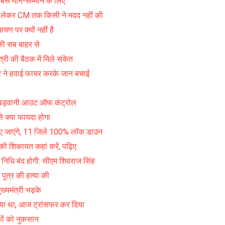
 या बस मान-सम्मान के लिए
से लेकर CM तक किसी ने मदद नहीं की
ायण पर क्यों नहीं है
बाकी सब बाहर से
ंत्री की बैठक में मिले संकेत
गनर ने हवाई फायर करके जान बचाई
ी
न-बड़वानी आउट ऑफ कंट्रोल
े क्या फायदा होगा
 किए जाएंगे, 11 जिले 100% लॉक डाउन
 शिकायत कहां करें, पढ़िए
क निधि बंद होगी: सीएम शिवराज सिंह
 पुत्र की हत्या की
ुख्यमंत्री भड़के
िया था, आज ट्रांसफर कर दिया
कों को नुकसान