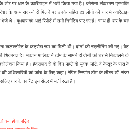
े ताैर पर धार के क्वारैंटाइन में भर्ती किया गया है। काेराेना संक्रमण प्रभावि
परिवार के अन्य सदस्याें से मिलने पर उनके सहित 21 लाेगाें काे धार में क्वारैंटाइ
ेजे थे। बुधवार काे आई रिपाेर्ट में सभी निगेटिव पाए गए हैं। साथ ही धार के चा
ूचना कलेक्टाेरेट के कंट्राेल रूम काे मिली थी। दाेनाें की स्क्रीनिंग की गई। बेट
ी शिकायत है। मकान मालिक ने टीम के सामने ही दाेनाें काे घर से निकालने क
ाेलेशन किया है। हैदराबाद से दाे दिन पहले दाे युवक लाैटे, वे केसूर के पास क
्वयं की अधिकारियाें काे जांच के लिए कहा। रैपिड रिस्पांस टीम के लीडर डाॅ. संज
इसलिए धार के क्वारैंटाइन सेंटर में भर्ती रखा है।
तो क्या होगा, पढ़िए