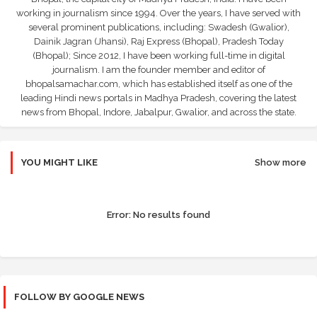
working in journalism since 1994. Over the years, I have served with
several prominent publications, including: Swadesh (Gwalior),
Dainik Jagran (Jhansi), Raj Express (Bhopal), Pradesh Today
(Bhopal); Since 2012, I have been working full-time in digital
journalism. I am the founder member and editor of
bhopalsamachar.com, which has established itself as one of the
leading Hindi news portals in Madhya Pradesh, covering the latest
news from Bhopal, Indore, Jabalpur, Gwalior, and across the state.
YOU MIGHT LIKE
Show more
Error:
No results found
FOLLOW BY GOOGLE NEWS