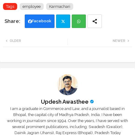
Tags
employee
Karmachari
Facebook
Twi
Wh
OLDER
NEWER
tte
ats
r
app
Updesh Awasthee
I am a graduate in Commerce and Law, and a journalist based in
Bhopal, the capital city of Madhya Pradesh, India. I have been
working in journalism since 1994. Over the years, I have served with
several prominent publications, including: Swadesh (Gwalior),
Dainik Jagran (Jhansi), Raj Express (Bhopal), Pradesh Today