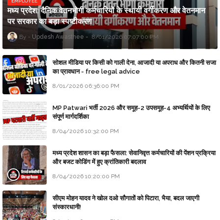
EMPLOYEE
मध्य प्रदेश: दैनिक वेतनभोगी कर्मचारियों के स्थायी वर्गीकरण और वेतनमान
पर सरकार का बड़ा स्पष्टीकरण
Updesh Awasthee
8/01/2026 07:07:00 PM
सोशल मीडिया पर किसी को गाली देना, आजादी या अपराध और कितनी सजा
का प्रावधान - free legal advice
8/01/2026 06:36:00 PM
MP Patwari भर्ती 2026 और समूह-2 उपसमूह-4 अभ्यर्थियों के लिए
संपूर्ण मार्गदर्शिका
8/04/2026 10:32:00 PM
मध्य प्रदेश शासन का बड़ा फैसला: सेवानिवृत्त कर्मचारियों की पेंशन प्रक्रिया
और बजट कोडिंग में हुए क्रांतिकारी बदलाव
8/04/2026 10:20:00 PM
सीएम मोहन यादव ने खोल दओ सौगातों को पिटारा, भैया, बदल जाएगी
संस्कारधानी!