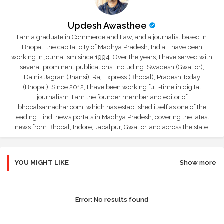
Updesh Awasthee
I am a graduate in Commerce and Law, and a journalist based in
Bhopal, the capital city of Madhya Pradesh, India. I have been
working in journalism since 1994. Over the years, I have served with
several prominent publications, including: Swadesh (Gwalior),
Dainik Jagran (Jhansi), Raj Express (Bhopal), Pradesh Today
(Bhopal); Since 2012, I have been working full-time in digital
journalism. I am the founder member and editor of
bhopalsamachar.com, which has established itself as one of the
leading Hindi news portals in Madhya Pradesh, covering the latest
news from Bhopal, Indore, Jabalpur, Gwalior, and across the state.
YOU MIGHT LIKE
Show more
Error:
No results found