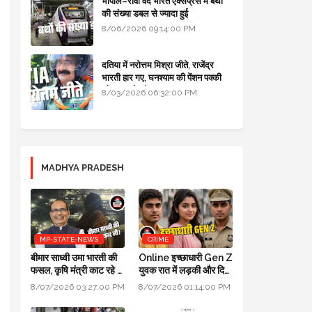
भोपाल–रीवा वंदे भारत एक्सप्रेस में बर्थों
की संख्या डबल से ज्यादा हुई
8/06/2026 09:14:00 PM
दतिया में नरोत्तम मिश्रा जीते, राजेंद्र
भारती हार गए, घनश्याम की पेंशन पक्की
और आशुतोष बैक टू...
8/03/2026 06:32:00 PM
MADHYA PRADESH
MP-STATE-NEWS
CRIME
बीमार साध्वी उमा भारती की
Online इच्छाधारी Gen Z
फसल, कृषि मंत्री काट रहे हैं:
युवक रात में लड़की और दिन
पॉलिटिक्स गजब है @ दतिया
में INDORE ACP बन
8/07/2026 03:27:00 PM
8/07/2026 01:14:00 PM
उपचुनाव
जाता था