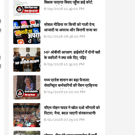
शिक्षक पात्रता विवाद पहुँचा हाई कोर्ट;
सरकार से माँगा जवाब
8/05/2026 10:49:00 PM
।
े
सोशल मीडिया पर किसी को गाली देना,
े
आजादी या अपराध और कितनी सजा का
प्रावधान - free legal advice
8/01/2026 06:36:00 PM
MP ओबीसी आरक्षण: हाईकोर्ट में दोनों पक्षों
R
के वकीलों ने क्या तर्क दिए, पढ़िए
8/05/2026 10:35:00 PM
ं
मध्य प्रदेश शासन का बड़ा फैसला:
सेवानिवृत्त कर्मचारियों की पेंशन प्रक्रिया
और बजट कोडिंग में हुए क्रांतिकारी
8/04/2026 10:20:00 PM
बदलाव
सीएम मोहन यादव ने खोल दओ सौगातों को
पिटारा, भैया, बदल जाएगी संस्कारधानी!
8/01/2026 07:25:00 PM