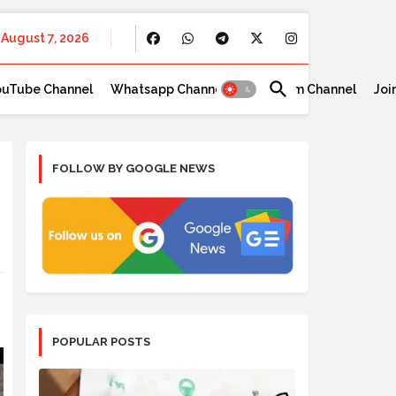
August 7, 2026
ouTube Channel
Whatsapp Channel
Telegram Channel
Joi
FOLLOW BY GOOGLE NEWS
POPULAR POSTS