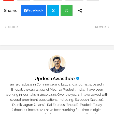
Facebook
Twi
Wh
OLDER
NEWER
tte
ats
r
app
Updesh Awasthee
I am a graduate in Commerce and Law, and a journalist based in
Bhopal, the capital city of Madhya Pradesh, India. I have been
working in journalism since 1994. Over the years, I have served with
several prominent publications, including: Swadesh (Gwalior),
Dainik Jagran (Jhansi), Raj Express (Bhopal), Pradesh Today
(Bhopal); Since 2012, I have been working full-time in digital