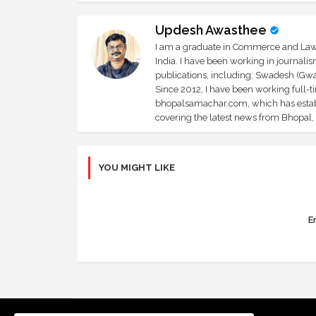
Updesh Awasthee
I am a graduate in Commerce and Law, 
India. I have been working in journali
publications, including: Swadesh (Gwal
Since 2012, I have been working full-t
bhopalsamachar.com, which has establi
covering the latest news from Bhopal, I
YOU MIGHT LIKE
Er