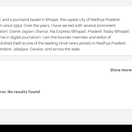
and a journalist based in Bhopal, the capital city of Madhya Pradesh,
sm since 1994. Over the years, I have served with several prominent
ior), Dainik Jagran (Jhansi), Raj Express (Bhopal), Pradesh Today (Bhopal);
ime in digital journalism. I am the founder member and editor of
shed itself as one of the leading Hindi news portals in Madhya Pradesh,
ndore, Jabalpur, Gwalior, and across the state.
Show more
ror:
No results found