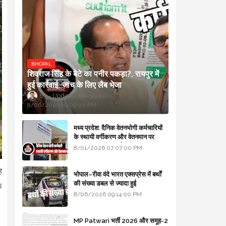
BHOPAL
शिवराज सिंह के बेटे का पनीर पकड़ा?, रायपुर में
हुई कार्रवाई, जांच के लिए लैब भेजा
Updesh Awasthee
8/06/2026 10:09:00 PM
मध्य प्रदेश: दैनिक वेतनभोगी कर्मचारियों
के स्थायी वर्गीकरण और वेतनमान पर
सरकार का बड़ा स्पष्टीकरण
8/01/2026 07:07:00 PM
ह
भोपाल–रीवा वंदे भारत एक्सप्रेस में बर्थों
की संख्या डबल से ज्यादा हुई
े
8/06/2026 09:14:00 PM
MP Patwari भर्ती 2026 और समूह-2