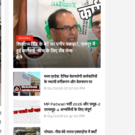
BHOPAL
शिवराज सिंह के बेटे का पनीर पकड़ा?, रायपुर में
हुई कार्रवाई, जांच के लिए लैब भेजा
Updesh Awasthee
8/06/2026 10:09:00 PM
मध्य प्रदेश: दैनिक वेतनभोगी कर्मचारियों
के स्थायी वर्गीकरण और वेतनमान पर
सरकार का बड़ा स्पष्टीकरण
8/01/2026 07:07:00 PM
MP Patwari भर्ती 2026 और समूह-2
उपसमूह-4 अभ्यर्थियों के लिए संपूर्ण
े
मार्गदर्शिका
8/04/2026 10:32:00 PM
ो
ि
भोपाल–रीवा वंदे भारत एक्सप्रेस में बर्थों