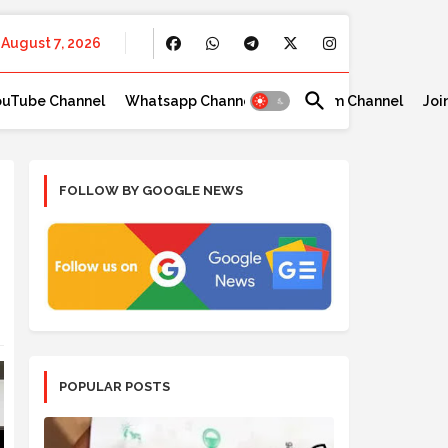
August 7, 2026
ouTube Channel
Whatsapp Channel
Telegram Channel
Joi
FOLLOW BY GOOGLE NEWS
POPULAR POSTS