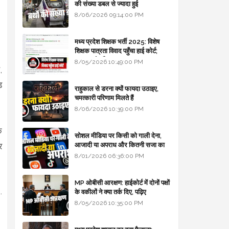
की संख्या डबल से ज्यादा हुई
8/06/2026 09:14:00 PM
मध्य प्रदेश शिक्षक भर्ती 2025: विशेष
शिक्षक पात्रता विवाद पहुँचा हाई कोर्ट;
सरकार से माँगा जवाब
8/05/2026 10:49:00 PM
,
ड
राहुकाल से डरना क्यों फायदा उठाइए,
चमत्कारी परिणाम मिलते हैं
8/06/2026 10:39:00 PM
ि
सोशल मीडिया पर किसी को गाली देना,
आजादी या अपराध और कितनी सजा का
र
प्रावधान - free legal advice
8/01/2026 06:36:00 PM
MP ओबीसी आरक्षण: हाईकोर्ट में दोनों पक्षों
.
के वकीलों ने क्या तर्क दिए, पढ़िए
8/05/2026 10:35:00 PM