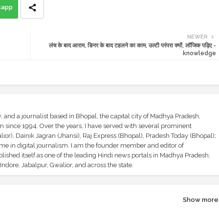
sapp
NEWER
लंच के बाद आराम, डिनर के बाद टहलने का काम, उल्टी परंपरा क्यों, लॉजिक पढ़िए -
knowledge
and a journalist based in Bhopal, the capital city of Madhya Pradesh,
sm since 1994. Over the years, I have served with several prominent
ior), Dainik Jagran (Jhansi), Raj Express (Bhopal), Pradesh Today (Bhopal);
ime in digital journalism. I am the founder member and editor of
shed itself as one of the leading Hindi news portals in Madhya Pradesh,
ndore, Jabalpur, Gwalior, and across the state.
Show more