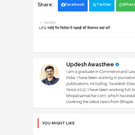
Facebook
Twitter
What
OLDER
LPG रसोई गैस सिलेंडर में गड़बड़ी की शिकायत कहां करें
Updesh Awasthee
I am a graduate in Commerce and Law, 
India. I have been working in journali
publications, including: Swadesh (Gwal
Since 2012, I have been working full-t
bhopalsamachar.com, which has establi
covering the latest news from Bhopal, I
YOU MIGHT LIKE