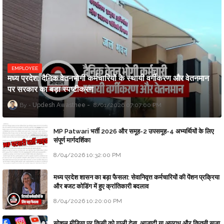
EMPLOYEE
मध्य प्रदेश: दैनिक वेतनभोगी कर्मचारियों के स्थायी वर्गीकरण और वेतनमान
पर सरकार का बड़ा स्पष्टीकरण
Updesh Awasthee
8/01/2026 07:07:00 PM
MP Patwari भर्ती 2026 और समूह-2 उपसमूह-4 अभ्यर्थियों के लिए
संपूर्ण मार्गदर्शिका
8/04/2026 10:32:00 PM
मध्य प्रदेश शासन का बड़ा फैसला: सेवानिवृत्त कर्मचारियों की पेंशन प्रक्रिया
और बजट कोडिंग में हुए क्रांतिकारी बदलाव
8/04/2026 10:20:00 PM
सोशल मीडिया पर किसी को गाली देना, आजादी या अपराध और कितनी सजा