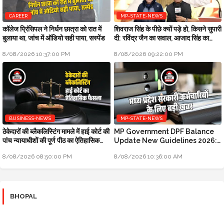
CAREER
MP-STATE-NEWS
कॉलेज प्रिंसिपल ने निर्धन छात्रा को रात में
शिवराज सिंह के पीछे क्यों पड़े हो, किसने सुपारी
बुलाया था, जांच में ऑडियो सही पाया, सस्पेंड
दी: रविंद्र जैन का सवाल, आजाद सिंह का
जवाब
8/08/2026 10:37:00 PM
8/08/2026 09:22:00 PM
BUSINESS-NEWS
MP-STATE-NEWS
ठेकेदारों की ब्लैकलिस्टिंग मामले में हाई कोर्ट की
MP Government DPF Balance
पांच न्यायाधीशों की पूर्ण पीठ का ऐतिहासिक
Update New Guidelines 2026:
फैसला
मध्य प्रदेश सरकारी कर्मचारियों के लिए बड़ी
8/08/2026 08:50:00 PM
8/08/2026 10:36:00 AM
खबर
BHOPAL