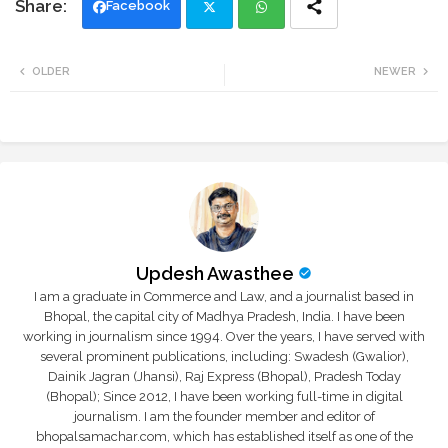
Facebook
Twi
Wh
OLDER
NEWER
tte
ats
r
app
Updesh Awasthee
I am a graduate in Commerce and Law, and a journalist based in
Bhopal, the capital city of Madhya Pradesh, India. I have been
working in journalism since 1994. Over the years, I have served with
several prominent publications, including: Swadesh (Gwalior),
Dainik Jagran (Jhansi), Raj Express (Bhopal), Pradesh Today
(Bhopal); Since 2012, I have been working full-time in digital
journalism. I am the founder member and editor of
bhopalsamachar.com, which has established itself as one of the