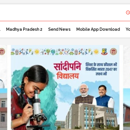
l
Madhya Pradesh 2
Send News
Mobile App Download
Y