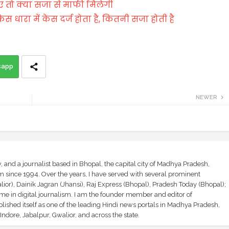
ए तो क्या सजा से माफी मिलेगी
ारा में केस दर्ज होता है, कितनी सजा होती है
sapp
NEWER
and a journalist based in Bhopal, the capital city of Madhya Pradesh,
sm since 1994. Over the years, I have served with several prominent
ior), Dainik Jagran (Jhansi), Raj Express (Bhopal), Pradesh Today (Bhopal);
ime in digital journalism. I am the founder member and editor of
shed itself as one of the leading Hindi news portals in Madhya Pradesh,
ndore, Jabalpur, Gwalior, and across the state.