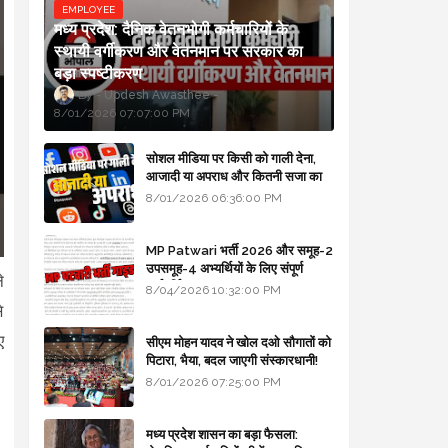
EMPLOYEE
मध्य प्रदेश: दैनिक वेतनभोगी कर्मचारियों के
स्थायी वर्गीकरण और वेतनमान पर सरकार का
बड़ा स्पष्टीकरण
Updesh Awasthee
8/01/2026 07:07:00 PM
सोशल मीडिया पर किसी को गाली देना,
आजादी या अपराध और कितनी सजा का
प्रावधान - free legal advice
8/01/2026 06:36:00 PM
MP Patwari भर्ती 2026 और समूह-2
उपसमूह-4 अभ्यर्थियों के लिए संपूर्ण
े
मार्गदर्शिका
8/04/2026 10:32:00 PM
े
ए
सीएम मोहन यादव ने खोल दओ सौगातों को
पिटारा, भैया, बदल जाएगी संस्कारधानी!
8/01/2026 07:25:00 PM
मध्य प्रदेश शासन का बड़ा फैसला: