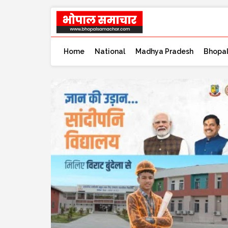
Home
National
Madhya Pradesh
Bhopa