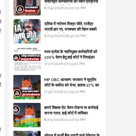
सेवानिवृत्त कर्मचारियों की पेंशन प्रक्रिया
और बजट कोडिंग में हुए क्रांतिकारी
8/04/2026 10:20:00 PM
ी
बदलाव
े
दतिया में नरोत्तम मिश्रा जीते, राजेंद्र
भारती हार गए, घनश्याम की पेंशन पक्की
ो
और आशुतोष बैक टू...
8/03/2026 06:32:00 PM
मध्य प्रदेश के नवनियुक्त कर्मचारियों को
100% वेतन हेतु हाई कोर्ट ने रिमाइंडर
लिखा
7/27/2026 07:23:00 PM
र
MP OBC आरक्षण: सरकार ने सुप्रीम
ी
कोर्ट के वकील को भेजा, बताया 27% का
कानूनी आधार
7/30/2026 10:05:00 PM
हमारे शिक्षक ऐप: वेतन रोकना या कार्रवाई
करना गलत, हाई कोर्ट में याचिका
8/03/2026 01:07:00 PM
ी
भोपाल में फर्जी बैंक गारंटी वाले ठेकेदार के