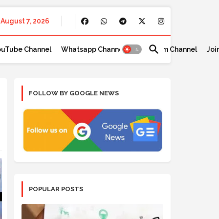
August 7, 2026
ouTube Channel
Whatsapp Channel
Telegram Channel
Joi
FOLLOW BY GOOGLE NEWS
POPULAR POSTS