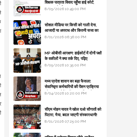
शिक्षक पात्रता विवाद पहुँचा हाई कोर्ट;
ी
सरकार से माँगा जवाब
8/05/2026 10:49:00 PM
े
छ
सोशल मीडिया पर किसी को गाली देना,
ा
आजादी या अपराध और कितनी सजा का
प्रावधान - free legal advice
8/01/2026 06:36:00 PM
MP ओबीसी आरक्षण: हाईकोर्ट में दोनों पक्षों
के वकीलों ने क्या तर्क दिए, पढ़िए
8/05/2026 10:35:00 PM
ा
मध्य प्रदेश शासन का बड़ा फैसला:
ो
सेवानिवृत्त कर्मचारियों की पेंशन प्रक्रिया
और बजट कोडिंग में हुए क्रांतिकारी
8/04/2026 10:20:00 PM
न
बदलाव
र
सीएम मोहन यादव ने खोल दओ सौगातों को
ी
पिटारा, भैया, बदल जाएगी संस्कारधानी!
8/01/2026 07:25:00 PM