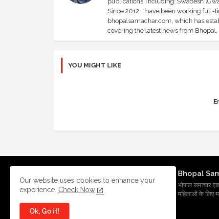
publications, including: Swadesh (Gwal
Since 2012, I have been working full-t
bhopalsamachar.com, which has establi
covering the latest news from Bhopal, I
YOU MIGHT LIKE
Er
Bhopal Sa
Our website uses cookies to enhance your
भोपाल समाचार एक प्र
experience.
Check Now
महिलाओं के लिए मह
Ok, Go it!