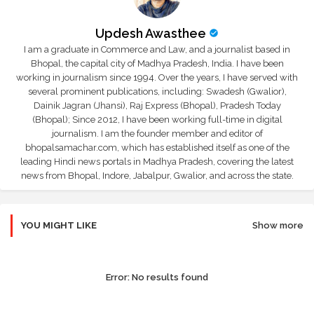
Updesh Awasthee
I am a graduate in Commerce and Law, and a journalist based in
Bhopal, the capital city of Madhya Pradesh, India. I have been
working in journalism since 1994. Over the years, I have served with
several prominent publications, including: Swadesh (Gwalior),
Dainik Jagran (Jhansi), Raj Express (Bhopal), Pradesh Today
(Bhopal); Since 2012, I have been working full-time in digital
journalism. I am the founder member and editor of
bhopalsamachar.com, which has established itself as one of the
leading Hindi news portals in Madhya Pradesh, covering the latest
news from Bhopal, Indore, Jabalpur, Gwalior, and across the state.
YOU MIGHT LIKE
Show more
Error:
No results found