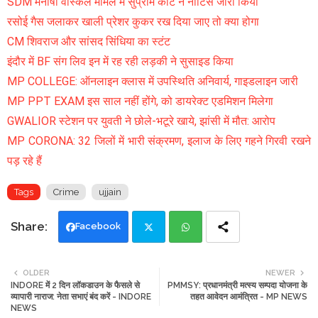
SDM मनीषा वास्कले मामले में सुप्रीम कोर्ट ने नोटिस जारी किया
रसोई गैस जलाकर खाली प्रेशर कुकर रख दिया जाए तो क्या होगा
CM शिवराज और सांसद सिंधिया का स्टंट
इंदौर में BF संग लिव इन में रह रही लड़की ने सुसाइड किया
MP COLLEGE: ऑनलाइन क्लास में उपस्थिति अनिवार्य, गाइडलाइन जारी
MP PPT EXAM इस साल नहीं होंगे, को डायरेक्ट एडमिशन मिलेगा
GWALIOR स्टेशन पर युवती ने छोले-भटूरे खाये, झांसी में मौत: आरोप
MP CORONA: 32 जिलों में भारी संक्रमण, इलाज के लिए गहने गिरवी रखने
पड़ रहे हैं
Tags
Crime
ujjain
Facebook
Twi
Wh
OLDER
NEWER
INDORE में 2 दिन लॉकडाउन के फैसले से
PMMSY: प्रधानमंत्री मत्स्य सम्पदा योजना के
tte
ats
व्यापारी नाराज: नेता सभाएं बंद करें - INDORE
तहत आवेदन आमंत्रित - MP NEWS
NEWS
r
app