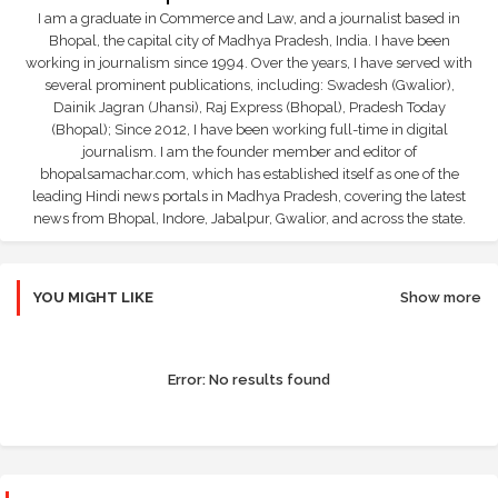
I am a graduate in Commerce and Law, and a journalist based in
Bhopal, the capital city of Madhya Pradesh, India. I have been
working in journalism since 1994. Over the years, I have served with
several prominent publications, including: Swadesh (Gwalior),
Dainik Jagran (Jhansi), Raj Express (Bhopal), Pradesh Today
(Bhopal); Since 2012, I have been working full-time in digital
journalism. I am the founder member and editor of
bhopalsamachar.com, which has established itself as one of the
leading Hindi news portals in Madhya Pradesh, covering the latest
news from Bhopal, Indore, Jabalpur, Gwalior, and across the state.
YOU MIGHT LIKE
Show more
Error:
No results found