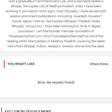
I am a graduate in Commerce and Law, and a journalist based in
Bhopal, the capital city of Madhya Pradesh, India. I have been
working in journalism since 1994. Over the years, I have served with
several prominent publications, including: Swadesh (Gwalior),
Dainik Jagran (Jhansi), Raj Express (Bhopal), Pradesh Today
(Bhopal); Since 2012, I have been working full-time in digital
journalism. I am the founder member and editor of
bhopalsamachar.com, which has established itself as one of the
leading Hindi news portals in Madhya Pradesh, covering the latest
news from Bhopal, Indore, Jabalpur, Gwalior, and across the state.
YOU MIGHT LIKE
Show more
Error:
No results found
FOLLOW BY GOOGLE NEWS