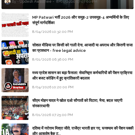
Updesh Awasthee
8/01/2026 07:07:00 PM
MP Patwari भर्ती 2026 और समूह-2 उपसमूह-4 अभ्यर्थियों के लिए
संपूर्ण मार्गदर्शिका
8/04/2026 10:32:00 PM
सोशल मीडिया पर किसी को गाली देना, आजादी या अपराध और कितनी सजा
का प्रावधान - free legal advice
8/01/2026 06:36:00 PM
मध्य प्रदेश शासन का बड़ा फैसला: सेवानिवृत्त कर्मचारियों की पेंशन प्रक्रिया
और बजट कोडिंग में हुए क्रांतिकारी बदलाव
8/04/2026 10:20:00 PM
सीएम मोहन यादव ने खोल दओ सौगातों को पिटारा, भैया, बदल जाएगी
संस्कारधानी!
8/01/2026 07:25:00 PM
दतिया में नरोत्तम मिश्रा जीते, राजेंद्र भारती हार गए, घनश्याम की पेंशन पक्की
और आशुतोष बैक टू...