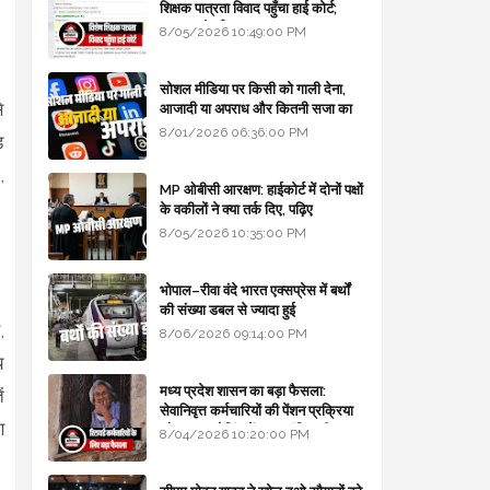
शिक्षक पात्रता विवाद पहुँचा हाई कोर्ट;
सरकार से माँगा जवाब
8/05/2026 10:49:00 PM
सोशल मीडिया पर किसी को गाली देना,
े
आजादी या अपराध और कितनी सजा का
प्रावधान - free legal advice
8/01/2026 06:36:00 PM
ड़
,
MP ओबीसी आरक्षण: हाईकोर्ट में दोनों पक्षों
के वकीलों ने क्या तर्क दिए, पढ़िए
8/05/2026 10:35:00 PM
भोपाल–रीवा वंदे भारत एक्सप्रेस में बर्थों
की संख्या डबल से ज्यादा हुई
,
8/06/2026 09:14:00 PM
य
मध्य प्रदेश शासन का बड़ा फैसला:
ं
सेवानिवृत्त कर्मचारियों की पेंशन प्रक्रिया
ण
और बजट कोडिंग में हुए क्रांतिकारी
8/04/2026 10:20:00 PM
बदलाव