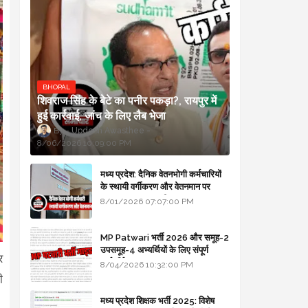
BHOPAL
शिवराज सिंह के बेटे का पनीर पकड़ा?, रायपुर में
हुई कार्रवाई, जांच के लिए लैब भेजा
Updesh Awasthee
8/06/2026 10:09:00 PM
मध्य प्रदेश: दैनिक वेतनभोगी कर्मचारियों
के स्थायी वर्गीकरण और वेतनमान पर
सरकार का बड़ा स्पष्टीकरण
8/01/2026 07:07:00 PM
MP Patwari भर्ती 2026 और समूह-2
उपसमूह-4 अभ्यर्थियों के लिए संपूर्ण
र
मार्गदर्शिका
8/04/2026 10:32:00 PM
ी
मध्य प्रदेश शिक्षक भर्ती 2025: विशेष