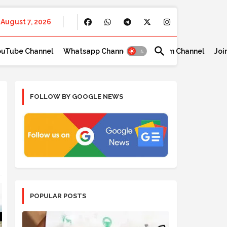
August 7, 2026
ouTube Channel
Whatsapp Channel
Telegram Channel
Joi
FOLLOW BY GOOGLE NEWS
POPULAR POSTS