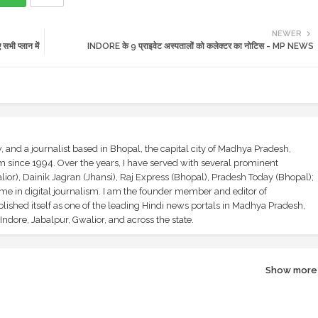
NEWER
भी प्लान में
INDORE के 9 प्राइवेट अस्पतालों को कलेक्टर का नोटिस - MP NEWS
and a journalist based in Bhopal, the capital city of Madhya Pradesh,
sm since 1994. Over the years, I have served with several prominent
ior), Dainik Jagran (Jhansi), Raj Express (Bhopal), Pradesh Today (Bhopal);
ime in digital journalism. I am the founder member and editor of
shed itself as one of the leading Hindi news portals in Madhya Pradesh,
ndore, Jabalpur, Gwalior, and across the state.
Show more