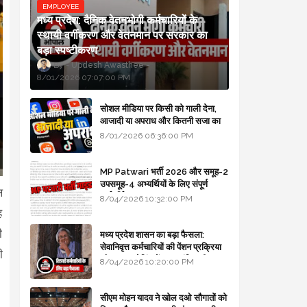
EMPLOYEE
मध्य प्रदेश: दैनिक वेतनभोगी कर्मचारियों के
स्थायी वर्गीकरण और वेतनमान पर सरकार का
बड़ा स्पष्टीकरण
Updesh Awasthee
8/01/2026 07:07:00 PM
सोशल मीडिया पर किसी को गाली देना,
आजादी या अपराध और कितनी सजा का
प्रावधान - free legal advice
8/01/2026 06:36:00 PM
MP Patwari भर्ती 2026 और समूह-2
उपसमूह-4 अभ्यर्थियों के लिए संपूर्ण
ल
मार्गदर्शिका
8/04/2026 10:32:00 PM
ह
ी
मध्य प्रदेश शासन का बड़ा फैसला:
सेवानिवृत्त कर्मचारियों की पेंशन प्रक्रिया
ी
और बजट कोडिंग में हुए क्रांतिकारी
8/04/2026 10:20:00 PM
बदलाव
सीएम मोहन यादव ने खोल दओ सौगातों को