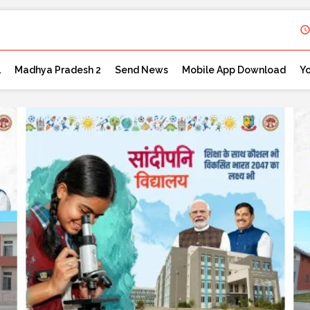
l
Madhya Pradesh 2
Send News
Mobile App Download
Y