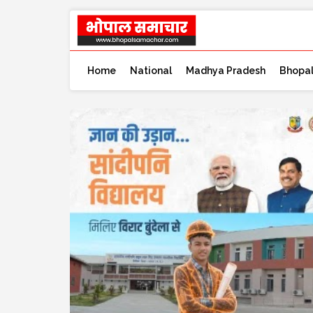
Home
National
Madhya Pradesh
Bhopa