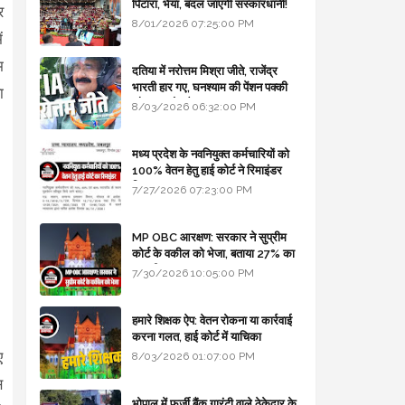
पिटारा, भैया, बदल जाएगी संस्कारधानी!
र
8/01/2026 07:25:00 PM
ं
म
दतिया में नरोत्तम मिश्रा जीते, राजेंद्र
भारती हार गए, घनश्याम की पेंशन पक्की
ा
और आशुतोष बैक टू...
8/03/2026 06:32:00 PM
मध्य प्रदेश के नवनियुक्त कर्मचारियों को
100% वेतन हेतु हाई कोर्ट ने रिमाइंडर
लिखा
7/27/2026 07:23:00 PM
MP OBC आरक्षण: सरकार ने सुप्रीम
कोर्ट के वकील को भेजा, बताया 27% का
कानूनी आधार
7/30/2026 10:05:00 PM
हमारे शिक्षक ऐप: वेतन रोकना या कार्रवाई
करना गलत, हाई कोर्ट में याचिका
ए
8/03/2026 01:07:00 PM
स
भोपाल में फर्जी बैंक गारंटी वाले ठेकेदार के