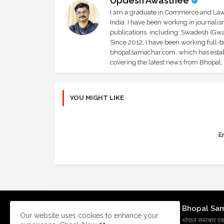
Updesh Awasthee
I am a graduate in Commerce and Law, 
India. I have been working in journali
publications, including: Swadesh (Gwal
Since 2012, I have been working full-t
bhopalsamachar.com, which has establi
covering the latest news from Bhopal, I
YOU MIGHT LIKE
Er
Bhopal Sa
Our website uses cookies to enhance your
भोपाल समाचार एक प्र