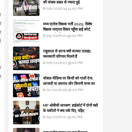
की संख्या डबल से ज्यादा हुई
8/06/2026 09:14:00 PM
ा
र
मध्य प्रदेश शिक्षक भर्ती 2025: विशेष
शिक्षक पात्रता विवाद पहुँचा हाई कोर्ट;
ा
सरकार से माँगा जवाब
8/05/2026 10:49:00 PM
ं
राहुकाल से डरना क्यों फायदा उठाइए,
चमत्कारी परिणाम मिलते हैं
8/06/2026 10:39:00 PM
े
ा
सोशल मीडिया पर किसी को गाली देना,
आजादी या अपराध और कितनी सजा का
प्रावधान - free legal advice
8/01/2026 06:36:00 PM
MP ओबीसी आरक्षण: हाईकोर्ट में दोनों पक्षों
के वकीलों ने क्या तर्क दिए, पढ़िए
8/05/2026 10:35:00 PM