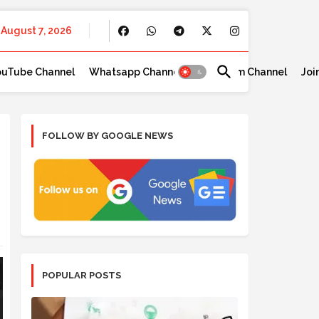
August 7, 2026
ouTube Channel
Whatsapp Channel
Telegram Channel
Joi
FOLLOW BY GOOGLE NEWS
POPULAR POSTS