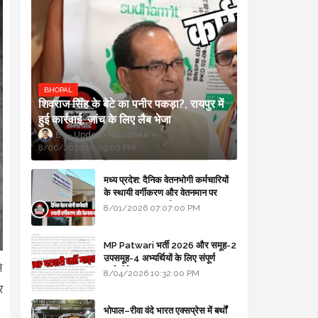
BHOPAL
शिवराज सिंह के बेटे का पनीर पकड़ा?, रायपुर में
हुई कार्रवाई, जांच के लिए लैब भेजा
Updesh Awasthee
8/06/2026 10:09:00 PM
मध्य प्रदेश: दैनिक वेतनभोगी कर्मचारियों
के स्थायी वर्गीकरण और वेतनमान पर
सरकार का बड़ा स्पष्टीकरण
8/01/2026 07:07:00 PM
MP Patwari भर्ती 2026 और समूह-2
उपसमूह-4 अभ्यर्थियों के लिए संपूर्ण
े
मार्गदर्शिका
8/04/2026 10:32:00 PM
र
भोपाल–रीवा वंदे भारत एक्सप्रेस में बर्थों