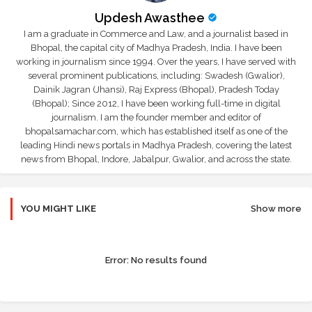
Updesh Awasthee
I am a graduate in Commerce and Law, and a journalist based in
Bhopal, the capital city of Madhya Pradesh, India. I have been
working in journalism since 1994. Over the years, I have served with
several prominent publications, including: Swadesh (Gwalior),
Dainik Jagran (Jhansi), Raj Express (Bhopal), Pradesh Today
(Bhopal); Since 2012, I have been working full-time in digital
journalism. I am the founder member and editor of
bhopalsamachar.com, which has established itself as one of the
leading Hindi news portals in Madhya Pradesh, covering the latest
news from Bhopal, Indore, Jabalpur, Gwalior, and across the state.
YOU MIGHT LIKE
Show more
Error:
No results found