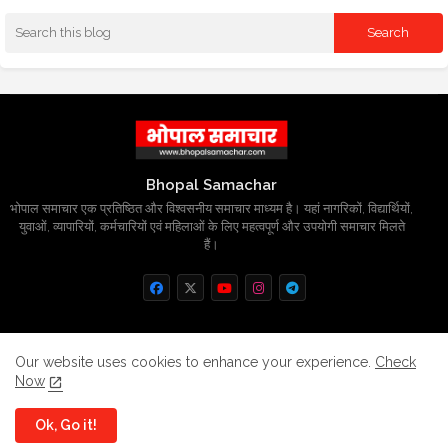
Bhopal Samachar
भोपाल समाचार एक प्रतिष्ठित और विश्वसनीय समाचार माध्यम है। यहां नागरिकों, विद्यार्थियों,
युवाओं, व्यापारियों, कर्मचारियों एवं महिलाओं के लिए महत्वपूर्ण और उपयोगी समाचार मिलते
हैं।
Home
About
Contact us
Privacy Policy
Our website uses cookies to enhance your experience.
Check
Now
Grievance
Disclaimer
sitemap
Ok, Go it!
All Right Reserved Copyright
BhopalSmachar.com