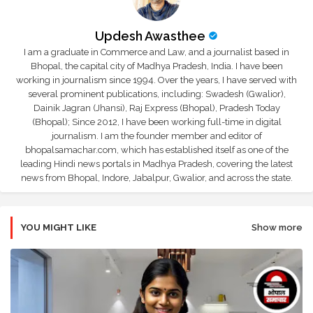
Updesh Awasthee
I am a graduate in Commerce and Law, and a journalist based in
Bhopal, the capital city of Madhya Pradesh, India. I have been
working in journalism since 1994. Over the years, I have served with
several prominent publications, including: Swadesh (Gwalior),
Dainik Jagran (Jhansi), Raj Express (Bhopal), Pradesh Today
(Bhopal); Since 2012, I have been working full-time in digital
journalism. I am the founder member and editor of
bhopalsamachar.com, which has established itself as one of the
leading Hindi news portals in Madhya Pradesh, covering the latest
news from Bhopal, Indore, Jabalpur, Gwalior, and across the state.
YOU MIGHT LIKE
Show more