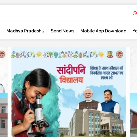
l
Madhya Pradesh 2
Send News
Mobile App Download
Y