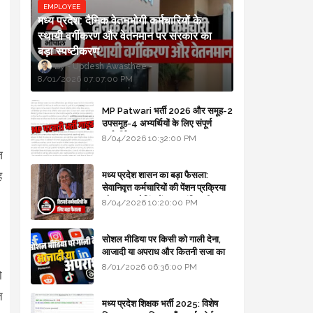
EMPLOYEE
मध्य प्रदेश: दैनिक वेतनभोगी कर्मचारियों के
स्थायी वर्गीकरण और वेतनमान पर सरकार का
बड़ा स्पष्टीकरण
Updesh Awasthee
8/01/2026 07:07:00 PM
MP Patwari भर्ती 2026 और समूह-2
उपसमूह-4 अभ्यर्थियों के लिए संपूर्ण
।
मार्गदर्शिका
8/04/2026 10:32:00 PM
ज
ह
मध्य प्रदेश शासन का बड़ा फैसला:
सेवानिवृत्त कर्मचारियों की पेंशन प्रक्रिया
और बजट कोडिंग में हुए क्रांतिकारी
8/04/2026 10:20:00 PM
बदलाव
सोशल मीडिया पर किसी को गाली देना,
आजादी या अपराध और कितनी सजा का
प्रावधान - free legal advice
8/01/2026 06:36:00 PM
ो
त
मध्य प्रदेश शिक्षक भर्ती 2025: विशेष