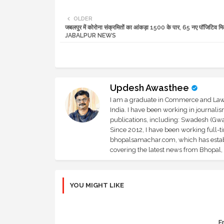
OLDER
जबलपुर में कोरोना संक्रमितों का आंकड़ा 1500 के पार, 65 नए पॉजिटिव मि
JABALPUR NEWS
Updesh Awasthee
I am a graduate in Commerce and Law, 
India. I have been working in journali
publications, including: Swadesh (Gwal
Since 2012, I have been working full-t
bhopalsamachar.com, which has establi
covering the latest news from Bhopal, I
YOU MIGHT LIKE
Er