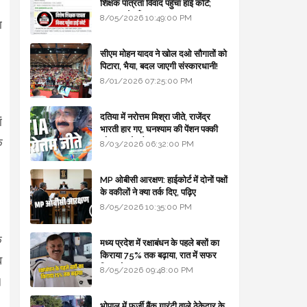
।
शिक्षक पात्रता विवाद पहुँचा हाई कोर्ट;
सरकार से माँगा जवाब
8/05/2026 10:49:00 PM
ा
सीएम मोहन यादव ने खोल दओ सौगातों को
पिटारा, भैया, बदल जाएगी संस्कारधानी!
8/01/2026 07:25:00 PM
दतिया में नरोत्तम मिश्रा जीते, राजेंद्र
ं
भारती हार गए, घनश्याम की पेंशन पक्की
े
और आशुतोष बैक टू...
8/03/2026 06:32:00 PM
MP ओबीसी आरक्षण: हाईकोर्ट में दोनों पक्षों
के वकीलों ने क्या तर्क दिए, पढ़िए
8/05/2026 10:35:00 PM
े
मध्य प्रदेश में रक्षाबंधन के पहले बसों का
किराया 75% तक बढ़ाया, रात में सफर
व
किया तो 10% एक्स्ट्रा
8/05/2026 09:48:00 PM
।
भोपाल में फर्जी बैंक गारंटी वाले ठेकेदार के