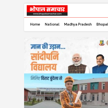
Home
National
Madhya Pradesh
Bhopa