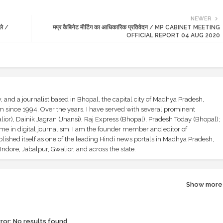
NEWER
ले /
मप्र कैबिनेट मीटिंग का आधिकारिक प्रतिवेदन / MP CABINET MEETING
OFFICIAL REPORT 04 AUG 2020
and a journalist based in Bhopal, the capital city of Madhya Pradesh,
sm since 1994. Over the years, I have served with several prominent
ior), Dainik Jagran (Jhansi), Raj Express (Bhopal), Pradesh Today (Bhopal);
ime in digital journalism. I am the founder member and editor of
shed itself as one of the leading Hindi news portals in Madhya Pradesh,
ndore, Jabalpur, Gwalior, and across the state.
Show more
ror:
No results found