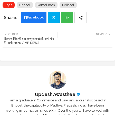
Tags
Bhopal
kamal nath
Political
Facebook
Twi
Wh
OLDER
NEWER
शिवराज सिंह जी बड़ा कंफ्यूज करते हैं, कभी गोद
tte
ats
में- कभी नाव पर / MP NEWS
r
app
Updesh Awasthee
I am a graduate in Commerce and Law, and a journalist based in
Bhopal, the capital city of Madhya Pradesh, India. I have been
working in journalism since 1994. Over the years, I have served with