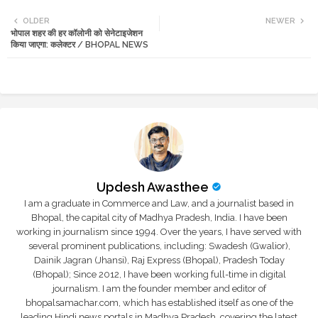
Twi
Wh
OLDER
NEWER
भोपाल शहर की हर कॉलोनी को सेनेटाइजेशन
tte
ats
किया जाएगा: कलेक्टर / BHOPAL NEWS
r
app
Updesh Awasthee
I am a graduate in Commerce and Law, and a journalist based in
Bhopal, the capital city of Madhya Pradesh, India. I have been
working in journalism since 1994. Over the years, I have served with
several prominent publications, including: Swadesh (Gwalior),
Dainik Jagran (Jhansi), Raj Express (Bhopal), Pradesh Today
(Bhopal); Since 2012, I have been working full-time in digital
journalism. I am the founder member and editor of
bhopalsamachar.com, which has established itself as one of the
leading Hindi news portals in Madhya Pradesh, covering the latest