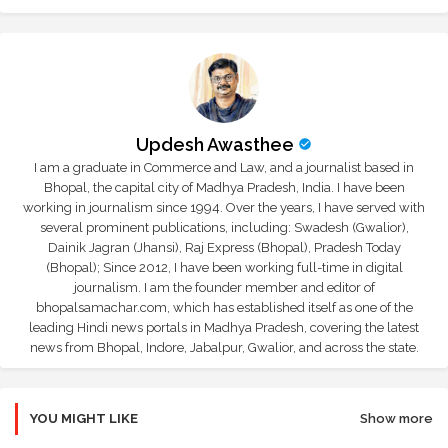
Updesh Awasthee
I am a graduate in Commerce and Law, and a journalist based in
Bhopal, the capital city of Madhya Pradesh, India. I have been
working in journalism since 1994. Over the years, I have served with
several prominent publications, including: Swadesh (Gwalior),
Dainik Jagran (Jhansi), Raj Express (Bhopal), Pradesh Today
(Bhopal); Since 2012, I have been working full-time in digital
journalism. I am the founder member and editor of
bhopalsamachar.com, which has established itself as one of the
leading Hindi news portals in Madhya Pradesh, covering the latest
news from Bhopal, Indore, Jabalpur, Gwalior, and across the state.
YOU MIGHT LIKE
Show more