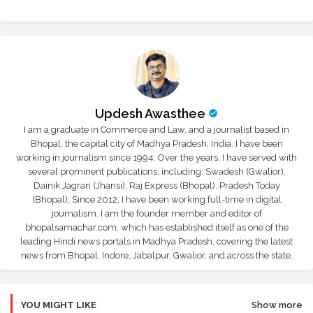
Updesh Awasthee
I am a graduate in Commerce and Law, and a journalist based in
Bhopal, the capital city of Madhya Pradesh, India. I have been
working in journalism since 1994. Over the years, I have served with
several prominent publications, including: Swadesh (Gwalior),
Dainik Jagran (Jhansi), Raj Express (Bhopal), Pradesh Today
(Bhopal); Since 2012, I have been working full-time in digital
journalism. I am the founder member and editor of
bhopalsamachar.com, which has established itself as one of the
leading Hindi news portals in Madhya Pradesh, covering the latest
news from Bhopal, Indore, Jabalpur, Gwalior, and across the state.
YOU MIGHT LIKE
Show more