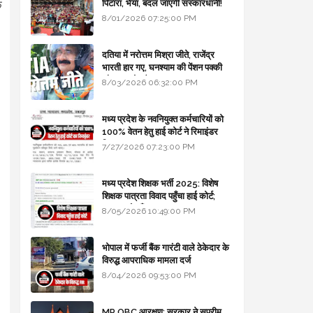
पिटारा, भैया, बदल जाएगी संस्कारधानी!
क
8/01/2026 07:25:00 PM
दतिया में नरोत्तम मिश्रा जीते, राजेंद्र
भारती हार गए, घनश्याम की पेंशन पक्की
और आशुतोष बैक टू...
8/03/2026 06:32:00 PM
मध्य प्रदेश के नवनियुक्त कर्मचारियों को
100% वेतन हेतु हाई कोर्ट ने रिमाइंडर
लिखा
7/27/2026 07:23:00 PM
मध्य प्रदेश शिक्षक भर्ती 2025: विशेष
शिक्षक पात्रता विवाद पहुँचा हाई कोर्ट;
सरकार से माँगा जवाब
8/05/2026 10:49:00 PM
भोपाल में फर्जी बैंक गारंटी वाले ठेकेदार के
विरुद्ध आपराधिक मामला दर्ज
8/04/2026 09:53:00 PM
MP OBC आरक्षण: सरकार ने सुप्रीम