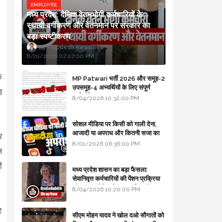
EMPLOYEE
मध्य प्रदेश: दैनिक वेतनभोगी कर्मचारियों के
स्थायी वर्गीकरण और वेतनमान पर सरकार का
बड़ा स्पष्टीकरण
Updesh Awasthee
8/01/2026 07:07:00 PM
े
MP Patwari भर्ती 2026 और समूह-2
उपसमूह-4 अभ्यर्थियों के लिए संपूर्ण
़
मार्गदर्शिका
8/04/2026 10:32:00 PM
सोशल मीडिया पर किसी को गाली देना,
आजादी या अपराध और कितनी सजा का
र
प्रावधान - free legal advice
8/01/2026 06:36:00 PM
ल
ं
मध्य प्रदेश शासन का बड़ा फैसला:
सेवानिवृत्त कर्मचारियों की पेंशन प्रक्रिया
और बजट कोडिंग में हुए क्रांतिकारी
8/04/2026 10:20:00 PM
बदलाव
र
सीएम मोहन यादव ने खोल दओ सौगातों को