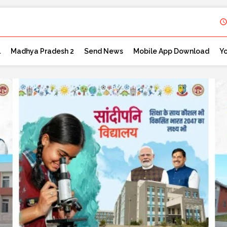
l
Madhya Pradesh 2
Send News
Mobile App Download
Y