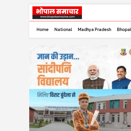
Home
National
Madhya Pradesh
Bhopa