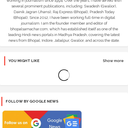
working in journalism since 1994. Over the years, I have served with
several prominent publications, including: Swadesh (Gwalior),
Dainik Jagran (Jhansi), Raj Express (Bhopal), Pradesh Today
(Bhopal); Since 2012, I have been working full-time in digital
journalism. I am the founder member and editor of
bhopalsamachar.com, which has established itself as one of the
leading Hindi news portals in Madhya Pradesh, covering the latest
news from Bhopal, Indore, Jabalpur, Gwalior, and across the state.
YOU MIGHT LIKE
Show more
Error:
No results found
FOLLOW BY GOOGLE NEWS