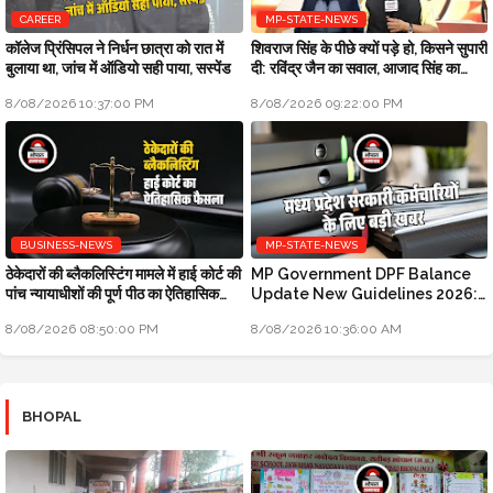
CAREER
MP-STATE-NEWS
कॉलेज प्रिंसिपल ने निर्धन छात्रा को रात में
शिवराज सिंह के पीछे क्यों पड़े हो, किसने सुपारी
बुलाया था, जांच में ऑडियो सही पाया, सस्पेंड
दी: रविंद्र जैन का सवाल, आजाद सिंह का
जवाब
8/08/2026 10:37:00 PM
8/08/2026 09:22:00 PM
BUSINESS-NEWS
MP-STATE-NEWS
ठेकेदारों की ब्लैकलिस्टिंग मामले में हाई कोर्ट की
MP Government DPF Balance
पांच न्यायाधीशों की पूर्ण पीठ का ऐतिहासिक
Update New Guidelines 2026:
फैसला
मध्य प्रदेश सरकारी कर्मचारियों के लिए बड़ी
8/08/2026 08:50:00 PM
8/08/2026 10:36:00 AM
खबर
BHOPAL