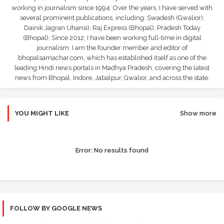
working in journalism since 1994. Over the years, I have served with
several prominent publications, including: Swadesh (Gwalior),
Dainik Jagran (Jhansi), Raj Express (Bhopal), Pradesh Today
(Bhopal); Since 2012, I have been working full-time in digital
journalism. I am the founder member and editor of
bhopalsamachar.com, which has established itself as one of the
leading Hindi news portals in Madhya Pradesh, covering the latest
news from Bhopal, Indore, Jabalpur, Gwalior, and across the state.
YOU MIGHT LIKE
Show more
Error:
No results found
FOLLOW BY GOOGLE NEWS