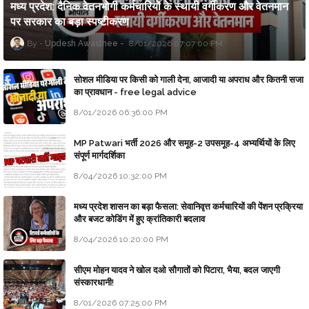
मध्य प्रदेश: दैनिक वेतनभोगी कर्मचारियों के स्थायी वर्गीकरण और वेतनमान
पर सरकार का बड़ा स्पष्टीकरण
Updesh Awasthee
8/01/2026 07:07:00 PM
सोशल मीडिया पर किसी को गाली देना, आजादी या अपराध और कितनी सजा
का प्रावधान - free legal advice
8/01/2026 06:36:00 PM
MP Patwari भर्ती 2026 और समूह-2 उपसमूह-4 अभ्यर्थियों के लिए
संपूर्ण मार्गदर्शिका
8/04/2026 10:32:00 PM
मध्य प्रदेश शासन का बड़ा फैसला: सेवानिवृत्त कर्मचारियों की पेंशन प्रक्रिया
और बजट कोडिंग में हुए क्रांतिकारी बदलाव
8/04/2026 10:20:00 PM
सीएम मोहन यादव ने खोल दओ सौगातों को पिटारा, भैया, बदल जाएगी
संस्कारधानी!
8/01/2026 07:25:00 PM