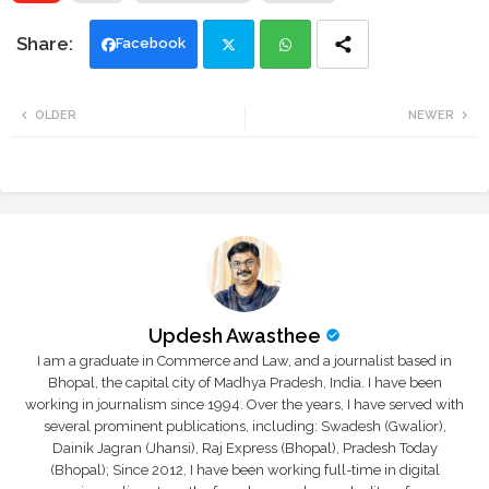
Facebook
Twi
Wh
OLDER
NEWER
tte
ats
r
app
Updesh Awasthee
I am a graduate in Commerce and Law, and a journalist based in
Bhopal, the capital city of Madhya Pradesh, India. I have been
working in journalism since 1994. Over the years, I have served with
several prominent publications, including: Swadesh (Gwalior),
Dainik Jagran (Jhansi), Raj Express (Bhopal), Pradesh Today
(Bhopal); Since 2012, I have been working full-time in digital