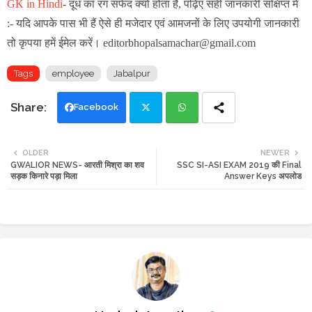
GK in Hindi
-
दूध का रंग सफेद क्यों होता है, पढ़िए सही जानकारी संक्षिप्त में
:- यदि आपके पास भी हैं ऐसे ही मजेदार एवं आमजनों के लिए उपयोगी जानकारी
तो कृपया हमें ईमेल करें। editorbhopalsamachar@gmail.com
Tags
employee
Jabalpur
Facebook
Twi
Wh
OLDER
NEWER
GWALIOR NEWS- आरती मिश्रा का शव
SSC SI-ASI EXAM 2019 की Final
tte
ats
सड़क किनारे पड़ा मिला
Answer Keys अपलोड
r
app