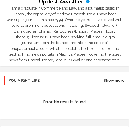
Updesh Awasthee
I am a graduate in Commerce and Law, and a journalist based in
Bhopal, the capital city of Madhya Pradesh, India. I have been
working in journalism since 1994. Over the years, I have served with
several prominent publications, including: Swadesh (Gwalior),
Dainik Jagran (Jhansi), Raj Express (Bhopal), Pradesh Today
(Bhopal); Since 2012, I have been working full-time in digital
journalism. I am the founder member and editor of
bhopalsamachar.com, which has established itself as one of the
leading Hindi news portals in Madhya Pradesh, covering the latest
news from Bhopal, Indore, Jabalpur, Gwalior, and across the state.
YOU MIGHT LIKE
Show more
Error:
No results found