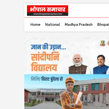
Home
National
Madhya Pradesh
Bhopa