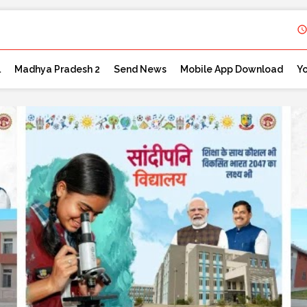
l
Madhya Pradesh 2
Send News
Mobile App Download
Y