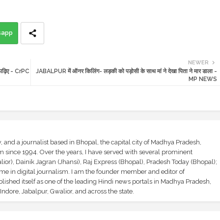
sapp
NEWER
, पढ़िए - CrPC
JABALPUR में ऑनर किलिंग- लड़की को पड़ोसी के साथ मां ने देखा पिता ने मार डाला -
MP NEWS
and a journalist based in Bhopal, the capital city of Madhya Pradesh,
sm since 1994. Over the years, I have served with several prominent
ior), Dainik Jagran (Jhansi), Raj Express (Bhopal), Pradesh Today (Bhopal);
ime in digital journalism. I am the founder member and editor of
shed itself as one of the leading Hindi news portals in Madhya Pradesh,
ndore, Jabalpur, Gwalior, and across the state.