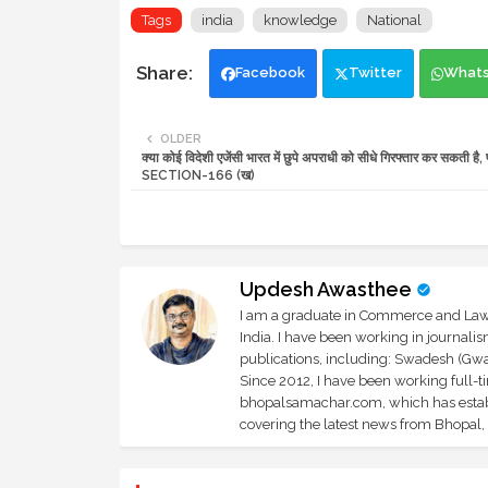
Tags
india
knowledge
National
Facebook
Twitter
What
OLDER
क्या कोई विदेशी एजेंसी भारत में छुपे अपराधी को सीधे गिरफ्तार कर सकती है
SECTION-166 (ख)
Updesh Awasthee
I am a graduate in Commerce and Law, 
India. I have been working in journali
publications, including: Swadesh (Gwal
Since 2012, I have been working full-t
bhopalsamachar.com, which has establi
covering the latest news from Bhopal, I