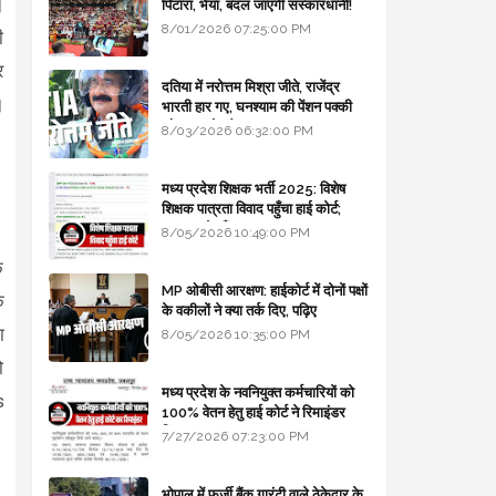
।
पिटारा, भैया, बदल जाएगी संस्कारधानी!
8/01/2026 07:25:00 PM
ी
र
दतिया में नरोत्तम मिश्रा जीते, राजेंद्र
।
भारती हार गए, घनश्याम की पेंशन पक्की
और आशुतोष बैक टू...
8/03/2026 06:32:00 PM
मध्य प्रदेश शिक्षक भर्ती 2025: विशेष
शिक्षक पात्रता विवाद पहुँचा हाई कोर्ट;
सरकार से माँगा जवाब
8/05/2026 10:49:00 PM
ि
MP ओबीसी आरक्षण: हाईकोर्ट में दोनों पक्षों
े
के वकीलों ने क्या तर्क दिए, पढ़िए
ा
8/05/2026 10:35:00 PM
ो
मध्य प्रदेश के नवनियुक्त कर्मचारियों को
s
100% वेतन हेतु हाई कोर्ट ने रिमाइंडर
लिखा
7/27/2026 07:23:00 PM
भोपाल में फर्जी बैंक गारंटी वाले ठेकेदार के