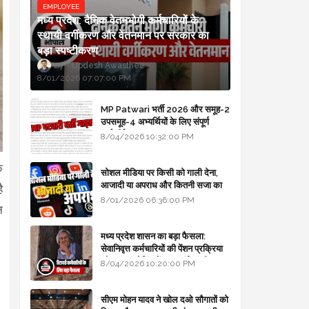
EMPLOYEE
मध्य प्रदेश: दैनिक वेतनभोगी कर्मचारियों के
स्थायी वर्गीकरण और वेतनमान पर सरकार का
बड़ा स्पष्टीकरण
Updesh Awasthee
8/01/2026 07:07:00 PM
MP Patwari भर्ती 2026 और समूह-2
उपसमूह-4 अभ्यर्थियों के लिए संपूर्ण
मार्गदर्शिका
8/04/2026 10:32:00 PM
े
सोशल मीडिया पर किसी को गाली देना,
आजादी या अपराध और कितनी सजा का
ै
प्रावधान - free legal advice
8/01/2026 06:36:00 PM
न
मध्य प्रदेश शासन का बड़ा फैसला:
सेवानिवृत्त कर्मचारियों की पेंशन प्रक्रिया
और बजट कोडिंग में हुए क्रांतिकारी
8/04/2026 10:20:00 PM
बदलाव
सीएम मोहन यादव ने खोल दओ सौगातों को