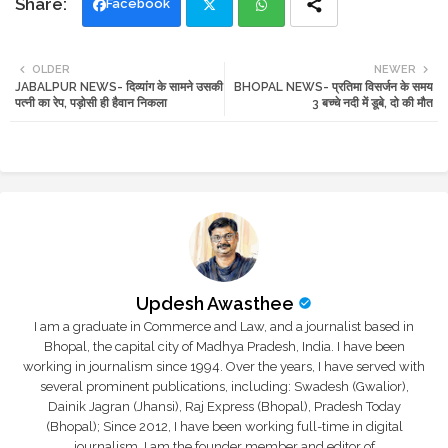
Facebook
Twi
Wh
OLDER
NEWER
JABALPUR NEWS- दिव्यांग के सामने उसकी
BHOPAL NEWS- प्रतिमा विसर्जन के समय
tte
ats
पत्नी का रेप, पड़ोसी ही हैवान निकला
3 बच्चे नदी में डूबे, दो की मौत
r
app
Updesh Awasthee
I am a graduate in Commerce and Law, and a journalist based in
Bhopal, the capital city of Madhya Pradesh, India. I have been
working in journalism since 1994. Over the years, I have served with
several prominent publications, including: Swadesh (Gwalior),
Dainik Jagran (Jhansi), Raj Express (Bhopal), Pradesh Today
(Bhopal); Since 2012, I have been working full-time in digital
journalism. I am the founder member and editor of